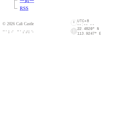
一对一
RSS
UTC+8
©
2026
Cali Castle
--:-- --
22.4820° N
⠉⠁⠇⠊⠀⠉⠁⠎⠞⠇⠑
113.9247° E